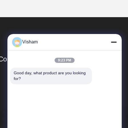
Visham
Co.,Ltd.
9:23 PM
Good day, what product are you looking 
Collegamenti Rapidi
for?
Profilo aziendale
Visita alla fabbrica
Controllo della qualità
Notizie