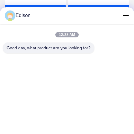
3 pieghe 5 anni di
Parla Adesso.
Parla Adesso.
garanzia
Edison
12:28 AM
Good day, what product are you looking for?
Lianyungang Baishun Medical Treatment
Articles Co.,Ltd.
sales@surgical-dressing.com
86--13851443003
N. 617 Bailu Town, paese di Guannan, città di
Lianyungang, Cina.