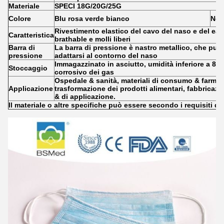
Materiale
SPECI 18G/20G/25G
Colore
Blu rosa verde bianco
Nor
Rivestimento elastico del cavo del naso e del earl
Caratteristica
brathable e molli liberi
Barra di
La barra di pressione è nastro metallico, che può
pressione
adattarsi al contorno del naso
Immagazzinato in asciutto, umidità inferiore a 80
Stoccaggio
corrosivo dei gas
Ospedale & sanità, materiali di consumo & farmaci
Applicazione
trasformazione dei prodotti alimentari, fabbricaz
& di applicazione.
Il materiale o altre specifiche può essere secondo i requisiti dei