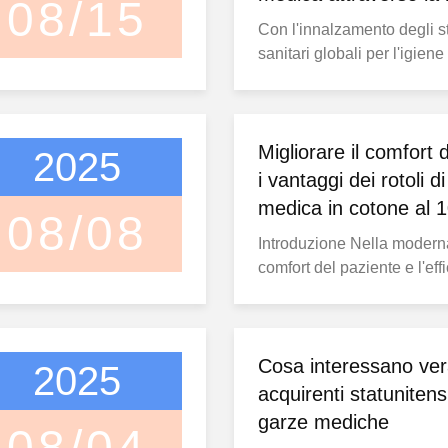
08/15
ultima linea di produ
Con l'innalzamento degli 
sanitari globali per l'igiene
la domanda di garze, un c
medico essenziale, è in cos
Le garze sono ampiamente u
chirurgia, cura delle ferite, 
Migliorare il comfort 
2025
emergenza e altro ancora. 
i vantaggi dei rotoli d
al meglio questa ...
medica in cotone al
08/08
Introduzione Nella moderna 
comfort del paziente e l'eff
trattamento sono le preocc
primarie di ospedali, clinic
emergenza.la scelta del g
medico è diventata crucial
Cosa interessano ver
2025
medicazioni in cotone al 1
acquirenti statunitensi
loro eccellente assorbentez
garze mediche
08/04