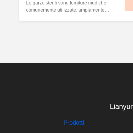
linea di produzione
Le garze sterili sono forniture mediche
comunemente utilizzate, ampiamente
applicate nella pulizia delle ferite, nella
disinfezione, nelle operazioni chirurgiche e
altro ancora. Scegliere garze sterili di alta
qualità è fondamentale per garantire la
sicurezza del paziente e migliorare i
risultati ...
Lianyun
Prodotti