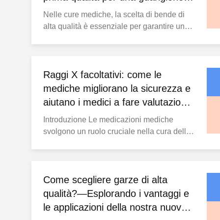
più rapida
Nelle cure mediche, la scelta di bende di
alta qualità è essenziale per garantire un
rapido recupero e prevenire le infezioni.Le
medicazioni in cotone puro 100% di qualità
superiore non solo offrono un'eccellente
assorbentezza e morbidezza, ma
Raggi X facoltativi: come le
forniscono anche agli ospedali e alle
mediche migliorano la sicurezza e
cliniche soluzioni ...
aiutano i medici a fare valutazioni
accurate
Introduzione Le medicazioni mediche
svolgono un ruolo cruciale nella cura delle
ferite. Con la continua evoluzione della
tecnologia medica, un numero crescente di
design innovativi è stato incorporato nei
materiali per medicazioni. Tra questi, le
Come scegliere garze di alta
medicazioni opzionali ai raggi X offrono un
qualità?—Esplorando i vantaggi e
ulteriore ...
le applicazioni della nostra nuova