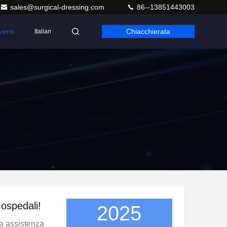
sales@surgical-dressing.com
86--13851443003
venti
Chiacchierata
Italian
 ospedali!
2025
a assistenza