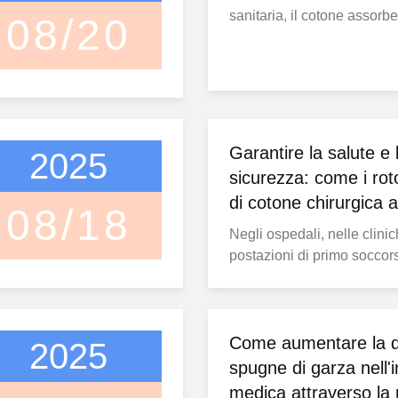
sanitaria, il cotone assorb
08/20
e la garza medica posson
semplici, eppure svolgono 
fondamentale negli intervent
nella pulizia delle ferite e 
quotidiana. L'evidenza cli
che prodotti scadenti ...
Garantire la salute e 
2025
sicurezza: come i roto
di cotone chirurgica a 
08/18
migliorano la protezi
Negli ospedali, nelle clinic
postazioni di primo soccors
medicazioni sono molto pi
coperture per ferite: sono b
essenziali che proteggono i
infezioni e favoriscono un
Come aumentare la 
2025
rapida. In particolare, i roto
spugne di garza nell'i
monouso per uso medico ..
medica attraverso la 