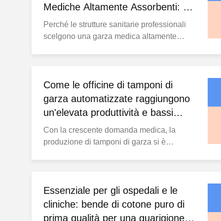
Mediche Altamente Assorbenti: 5
Ragioni Chiave
Perché le strutture sanitarie professionali
scelgono una garza medica altamente
assorbente: 5 motivi chiave Perché le
strutture sanitarie professionali scelgono
una garza medica altamente assorbente: 5
motivi chiave Perché le strutture sanitarie
Come le officine di tamponi di
necessitano di garza di alta qualità Negli
garza automatizzate raggiungono
ospedali, ...
un'elevata produttività e bassi
tassi di errore?
Con la crescente domanda medica, la
produzione di tamponi di garza si è
spostata dai metodi manuali
all'automazione.I clienti si preoccupano
soprattutto se la produzione può sostenere
l'offerta su larga scala riducendo al minimo
Essenziale per gli ospedali e le
i problemi di qualità. Le officine
cliniche: bende di cotone puro di
automatizzate sono dotate di ...
prima qualità per una guarigione