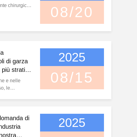
ente chirurgico
08/20
o sembrare
un ruolo
i chirurgici,
nella cura
nica dimostra
la
2025
li di garza
più strati
08/15
one
he e nelle
o, le
ù che semplici
arriere
 pazienti dalle
a guarigione più
domanda di
2025
li di garza
ndustria
.
nostra