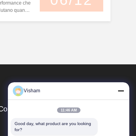
 performance che
valutano quando
 garza medica –
 di efficacia
istributori
itensi che si
a di cotone ...
Visham
Co.,Ltd.
11:46 AM
Good day, what product are you looking 
Collegamenti Rapidi
for?