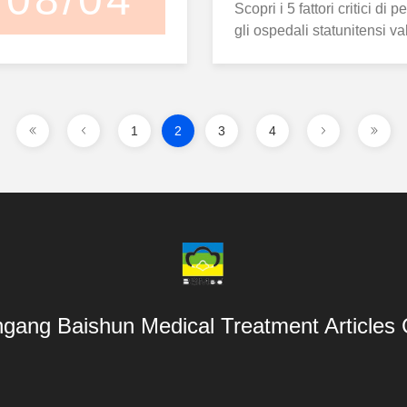
Scopri i 5 fattori critici di
gli ospedali statunitensi 
si riforniscono di rotoli di
dalla conformità FDA ai dati
clinica. Introduzione Per i d
medici e gli ospedali statun
1
2
3
4
riforniscono di rotoli di garz
gang Baishun Medical Treatment Articles 