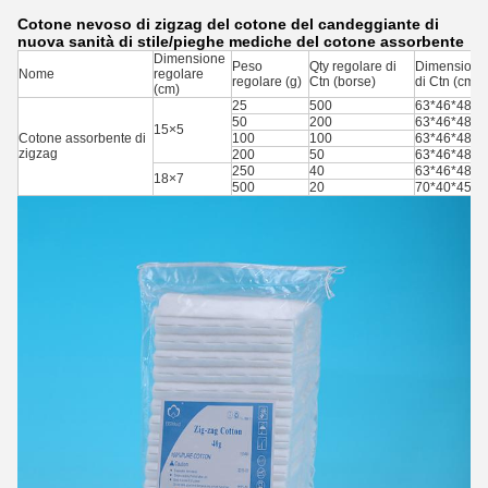
Cotone nevoso di zigzag del cotone del candeggiante di
nuova sanità di stile/pieghe mediche del cotone assorbente
Dimensione
Peso
Qty regolare di
Dimensione
Nome
regolare
regolare (g)
Ctn (borse)
di Ctn (cm)
(cm)
25
500
63*46*48
50
200
63*46*48
15×5
Cotone assorbente di
100
100
63*46*48
zigzag
200
50
63*46*48
250
40
63*46*48
18×7
500
20
70*40*45