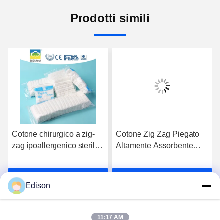
Prodotti simili
Cotone chirurgico a zig-
Cotone Zig Zag Piegato
zag ipoallergenico sterile
Altamente Assorbente
assorbente ultra-morbido
Lana di Cotone Puro
all'ingrosso 100%
Cotone Delicato sulla
Parla Adesso.
Parla Adesso.
naturale, cotone a zig-zag
Pelle Chirurgico Zigzag
Edison
pieghettato, cotone
Cotone Cotone Zig-Zag
medico assorbente
Cotone Assorbente
ecologico, fornitore di
Ecologico Fornitore di
11:17 AM