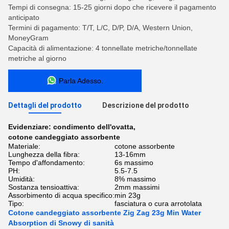
Tempi di consegna: 15-25 giorni dopo che ricevere il pagamento
anticipato
Termini di pagamento: T/T, L/C, D/P, D/A, Western Union,
MoneyGram
Capacità di alimentazione: 4 tonnellate metriche/tonnellate
metriche al giorno
Parla Adesso.
Dettagli del prodotto
Descrizione del prodotto
Evidenziare:
condimento dell'ovatta
,
cotone candeggiato assorbente
Materiale:
cotone assorbente
Lunghezza della fibra:
13-16mm
Tempo d'affondamento:
6s massimo
PH:
5.5-7.5
Umidità:
8% massimo
Sostanza tensioattiva:
2mm massimi
Assorbimento di acqua specifico:
min 23g
Tipo:
fasciatura o cura arrotolata
Cotone candeggiato assorbente Zig Zag 23g Min Water
Absorption di Snowy di sanità