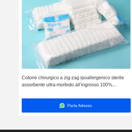
Cotone chirurgico a zig-zag ipoallergenico sterile
Zag
assorbente ultra-morbido all'ingrosso 100%
naturale, cotone a zig-zag pieghettato, cotone
medico assorbente ecologico, fornitore di tessuto di
Parla Adesso.
cotone a zig-zag