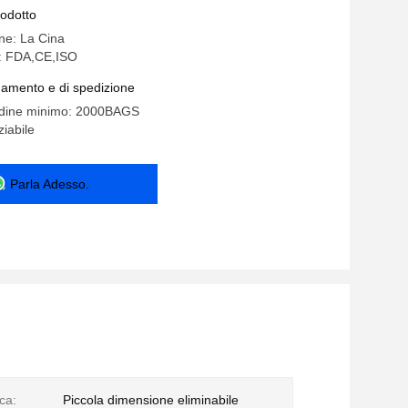
rodotto
ine: La Cina
e: FDA,CE,ISO
gamento e di spedizione
ordine minimo: 2000BAGS
iabile
Parla Adesso.
ica:
Piccola dimensione eliminabile