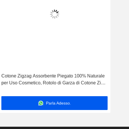
Cotone Zigzag Assorbente Piegato 100% Naturale
Coto
per Uso Cosmetico, Rotolo di Garza di Cotone Zig-
chir
Zag, Cotone Eco-compatibile Assorbente, Fornitore
coto
di Cotone Medico
di 
Parla Adesso.