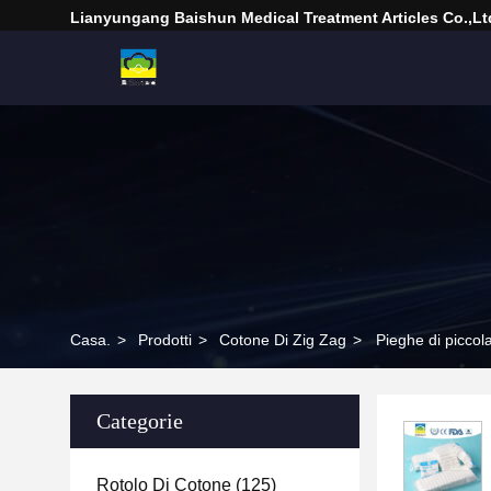
Lianyungang Baishun Medical Treatment Articles Co.,Lt
Casa.
>
Prodotti
>
Cotone Di Zig Zag
>
Pieghe di piccol
Categorie
Rotolo Di Cotone
(125)