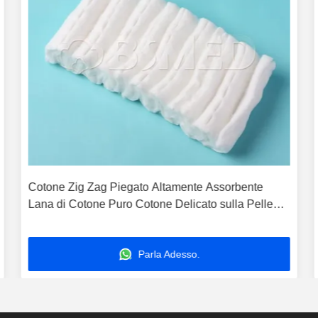
Cotone Zig Zag Piegato Altamente Assorbente
Lana di Cotone Puro Cotone Delicato sulla Pelle
Chirurgico Zigzag Cotone Cotone Zig-Zag Cotone
Assorbente Ecologico Fornitore di Cotone Medico
Parla Adesso.
Tessuto di Cotone Zig Zag