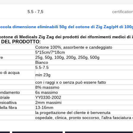
5.5 - 7,5
certificatio
iccola dimensione eliminabili 50g del cotone di Zig Zag/pH di 100g
cotone di Medicals Zig Zag dei prodotti dei rifornimenti medici di 
 DEL PRODOTTO:
Cotone 100%, assorbente e candeggiato
5*15cm/7*18cm
re
25g, 50g, 100g, 200g, 250g, 500g
Bianco
5.5-7.5
o di acqua
min 23g
con i raggi x o senza può essere fatto
8% massimo
fondamento
6s massimo
triale
YY0330-2002
sioattiva
2mm massimi
lla fibra
13-16mm
la progettazione del cliente è benvenuta
e
ospedale, clinica, pronto soccorso, l'altra fasciatura