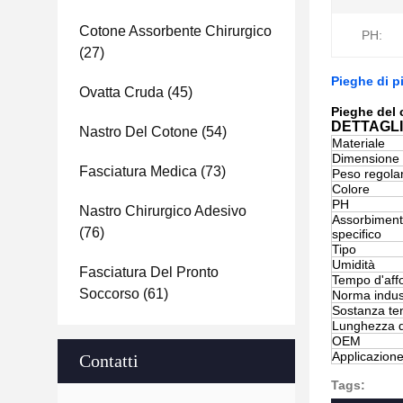
Cotone Assorbente Chirurgico
PH:
(27)
Pieghe di p
Ovatta Cruda
(45)
Pieghe del 
DETTAGLI
Nastro Del Cotone
(54)
Materiale
Dimensione
Fasciatura Medica
(73)
Peso regola
Colore
PH
Nastro Chirurgico Adesivo
Assorbiment
(76)
specifico
Tipo
Umidità
Fasciatura Del Pronto
Tempo d'af
Soccorso
(61)
Norma indus
Sostanza ten
Lunghezza de
OEM
Applicazion
Contatti
Tags: