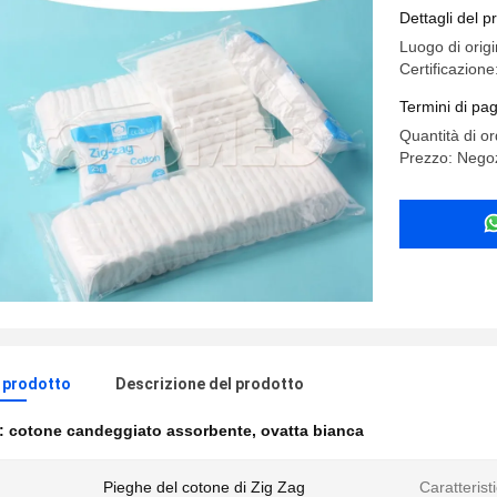
Dettagli del p
Luogo di orig
Certificazion
Termini di pa
Quantità di 
Prezzo: Negoz
l prodotto
Descrizione del prodotto
e:
cotone candeggiato assorbente
,
ovatta bianca
Pieghe del cotone di Zig Zag
Caratterist