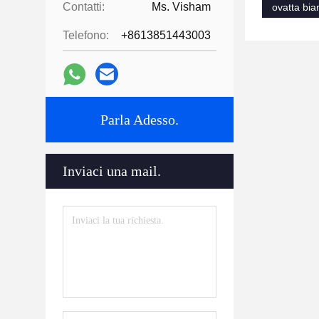
Contatti:
Ms. Visham
ovatta bia
Telefono:
+8613851443003
Parla Adesso.
Inviaci una mail.