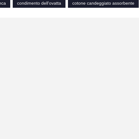
nca
condimento dell'ovatta
cotone candeggiato assorbente