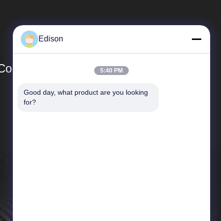
Edison
Co.,Ltd.
5:40 PM
Good day, what product are you looking 
Collegamenti Rapidi
for?
Profilo aziendale
Visita alla fabbrica
Controllo della qualità
Notizie
Casi
Mappa del sito