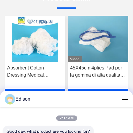
Video
Absorbent Cotton
45X45cm 4plies Pad per
Dressing Medical
la gomma di alta qualità
Examination Cotton White
Spugna per il curare ferite
Sterile Cotton Medical
cotone medico
Parla Adesso.
Parla Adesso.
Standard Surgical
Edison
Absorbent Cotton Filling
Fiber Bleached Cotton For
Medical
2:37 AM
Good day, what product are you looking for?