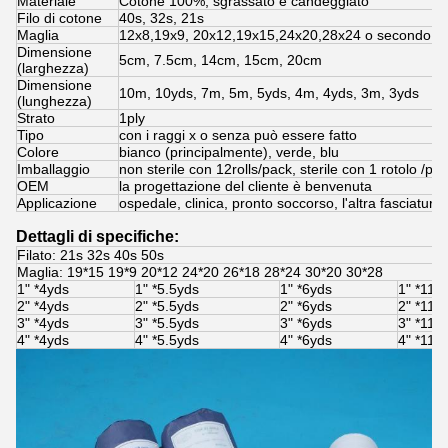
Materiale
Cotone 100%, sgrassato e candeggiato
Filo di cotone
40s, 32s, 21s
Maglia
12x8,19x9, 20x12,19x15,24x20,28x24 o secondo la v
Dimensione
5cm, 7.5cm, 14cm, 15cm, 20cm
(larghezza)
Dimensione
10m, 10yds, 7m, 5m, 5yds, 4m, 4yds, 3m, 3yds
(lunghezza)
Strato
1ply
Tipo
con i raggi x o senza può essere fatto
Colore
bianco (principalmente), verde, blu
Imballaggio
non sterile con 12rolls/pack, sterile con 1 rotolo /pa
OEM
la progettazione del cliente è benvenuta
Applicazione
ospedale, clinica, pronto soccorso, l'altra fasciatura
Dettagli di specifiche:
Filato: 21s 32s 40s 50s
Maglia: 19*15 19*9 20*12 24*20 26*18 28*24 30*20 30*28
1" *4yds
1" *5.5yds
1" *6yds
1" *11y
2" *4yds
2" *5.5yds
2" *6yds
2" *11y
3" *4yds
3" *5.5yds
3" *6yds
3" *11y
4" *4yds
4" *5.5yds
4" *6yds
4" *11y