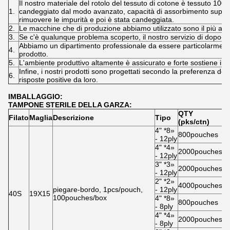
Il nostro materiale del rotolo del tessuto di cotone è tessuto 100
1.
candeggiato dal modo avanzato, capacità di assorbimento superio
rimuovere le impurità e poi è stata candeggiata.
2.
Le macchine che di produzione abbiamo utilizzato sono il più ava
3.
Se c'è qualunque problema scoperto, il nostro servizio di dopo-v
Abbiamo un dipartimento professionale da essere particolarmente
4.
prodotto.
5.
L'ambiente produttivo altamente è assicurato e forte sostiene il re
Infine, i nostri prodotti sono progettati secondo la preferenza dei 
6.
risposte positive da loro.
IMBALLAGGIO:
TAMPONE STERILE DELLA GARZA:
QTY
D
Filato
Maglia
Descrizione
Tipo
(pks/ctn)
de
4" *8»
800pouches
5
- 12ply
4" *4»
2000pouches
6
- 12ply
3" *3»
2000pouches
5
- 12ply
2" *2»
4000pouches
4
piegare-bordo, 1pcs/pouch,
- 12ply
40S
19X15
100pouches/box
4" *8»
800pouches
5
- 8ply
4" *4»
2000pouches
6
- 8ply