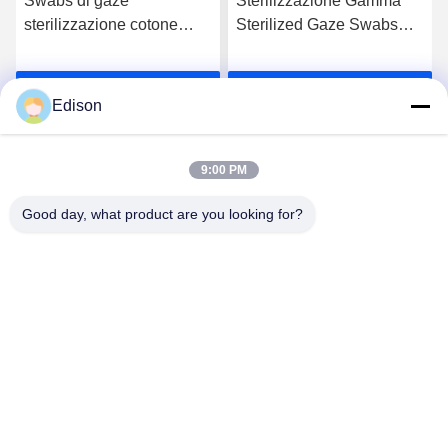
Swabs di gaze
Sterilizzazione Gamma
sterilizzazione cotone
Sterilized Gaze Swabs
monouso non sterile per
Unfolded Packing Size
una pulizia ottimale
Sterile Con 1-5pcs / Pack
Parla Adesso.
Parla Adesso.
Per strutture sanitarie
Edison
9:00 PM
Good day, what product are you looking for?
Lianyungang Baishun Medical Treatment
Articles Co.,Ltd.
sales@surgical-dressing.com
86--13851443003
N. 617 Bailu Town, paese di Guannan, città di
Lianyungang, Cina.