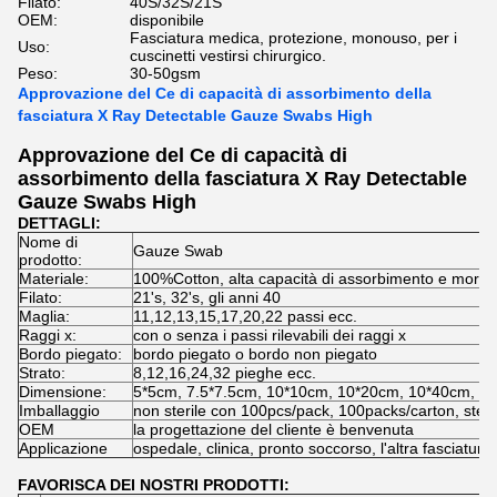
Filato:
40S/32S/21S
OEM:
disponibile
Fasciatura medica, protezione, monouso, per i
Uso:
cuscinetti vestirsi chirurgico.
Peso:
30-50gsm
Approvazione del Ce di capacità di assorbimento della
fasciatura X Ray Detectable Gauze Swabs High
Approvazione del Ce di capacità di
assorbimento della fasciatura X Ray Detectable
Gauze Swabs High
DETTAGLI:
Nome di
Gauze Swab
prodotto:
Materiale:
100%Cotton, alta capacità di assorbimento e morbi
Filato:
21's, 32's, gli anni 40
Maglia:
11,12,13,15,17,20,22 passi ecc.
Raggi x:
con o senza i passi rilevabili dei raggi x
Bordo piegato:
bordo piegato o bordo non piegato
Strato:
8,12,16,24,32 pieghe ecc.
Dimensione:
5*5cm, 7.5*7.5cm, 10*10cm, 10*20cm, 10*40cm, 2
Imballaggio
non sterile con 100pcs/pack, 100packs/carton, ster
OEM
la progettazione del cliente è benvenuta
Applicazione
ospedale, clinica, pronto soccorso, l'altra fasciatura
FAVORISCA DEI NOSTRI PRODOTTI: