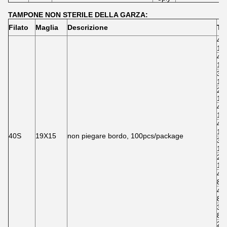
TAMPONE NON STERILE DELLA GARZA:
Filato
Maglia
Descrizione
Ti
4" 
16
4" 
16
3" 
16
2" 
16
4" 
12
4" 
12
40S
19X15
non piegare bordo, 100pcs/package
3" 
12
2" 
12
4" 
8pl
4" 
8pl
3" 
8pl
2" 