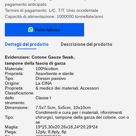
pagamento anticipato
Termini di pagamento: L/C, T/T, Unio occidentale
Capacità di alimentazione: 1000000 tonnellate/anni
Parla Adesso.
Dettagli del prodotto
Descrizione del prodotto
Evidenziare:
Cotone Gauze Swab
,
tampone della fascia di garza
Materiale:
100%cotton
Proprietà:
Assorbente e sterile
Tipo:
Dressin passivo
Origine:
La CINA
Proprietà:
& medico dei materiali; Accessori
Classificazione
dello
Classe I
strumento:
Dimensione:
7.5x7.5cm, 5x5cm, 10x10cm
Condimenti e cura per i materiali, rifornimenti
Tipo:
chirurgici, tampone della garza del cotone, con o
se
Maglia:
19*15,30x20,26x18,24*20,28*24
Piega:
12ply, 8,8ply, 8p