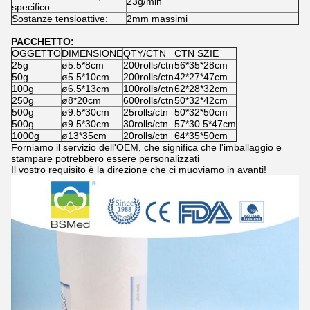
23g/min
specifico:
Sostanze tensioattive:
2mm massimi
PACCHETTO:
OGGETTO
DIMENSIONE
QTY/CTN
CTN SZIE
25g
ø5.5*8cm
200rolls/ctn
56*35*28cm
50g
ø5.5*10cm
200rolls/ctn
42*27*47cm
100g
ø6.5*13cm
100rolls/ctn
62*28*32cm
250g
ø8*20cm
600rolls/ctn
50*32*42cm
500g
ø9.5*30cm
25rolls/ctn
50*32*50cm
500g
ø9.5*30cm
30rolls/ctn
57*30.5*47cm
1000g
ø13*35cm
20rolls/ctn
64*35*50cm
Forniamo il servizio dell'OEM, che significa che l'imballaggio e
stampare potrebbero essere personalizzati
Il vostro requisito è la direzione che ci muoviamo in avanti!