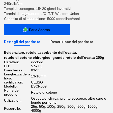
240rolls/ctn
Tempi di consegna: 15~20 giorni lavorativi
Termini di pagamento: L/C, T/T, Western Union
Capacità di alimentazione: 5000 tonnellate/anni
Parla Adesso.
Dettagli del prodotto
Descrizione del prodotto
Evidenziare:
rotolo assorbente dell'ovatta
,
rotolo di cotone chirurgico
,
grande rotolo dell'ovatta 250g
Caratteri:
inodoro
PH:
5.5-7.5
Bianchezza:
83-95
Lunghezza della
13-16mm
fibra:
certification:
CE,ISO
Modello:
BSCR009
Nome del
Rotolo di cotone
prodotto:
Ospedale, clinica, pronto soccorso, altre cure o
Utilizzatori:
bende per ferite
25g, 50g, 100g, 250g, 300g, 500g, 1000g,
Peso/rollo:
4000g