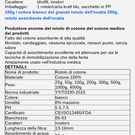
Carattere:
idrofili, inodori
Imballaggio:
1 rotolo/carta kraft blu, sacchetto in PP
100g / colore bianco del grande rotolo dell'ovatta 250g,
rotolo assorbente dell'ovatta
Produttore enorme del rotolo di cotone del cotone medico
dei prodotti
Fatto del cotone assorbente di alta qualità
Morbido, candeggiato, nessuna spruzzata, nessun punto, senza
odore
Capacità di assorbimento eccellente ed attenuare per sia le
tecniche di immobilizzazione che della ferita
Ampiamente usato nell'industria medica
DETTAGLI:
Nome di prodotto:
Rotolo di cotone
Materiale:
Cotone 100%
25g, 50g, 100g, 250g, 300g, 500g,
Peso:
1000g, 4000g
Norma industriale:
YY/T0330-2015
Colore:
bianco
Umidità:
8% massimo
PH:
5.5-7.5
Certificato:
CE/ISO13485/FDA
Bianchezza:
85-93
Caratteri:
inodoro
Lunghezza della fibra:
13-16mm
Assorbimento di acqua