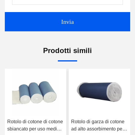
Invia
Prodotti simili
i cotone
Rotolo di garza di cotone
Rotolo di cotone inod
 medico
ad alto assorbimento per
250-4000g per rotolo 