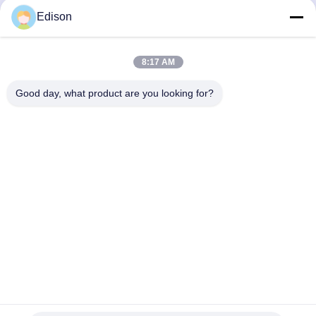
Parla Adesso.
Parla Adesso.
Edison
8:17 AM
Good day, what product are you looking for?
Lianyungang Baishun Medical Treatment
Articles Co.,Ltd.
sales@surgical-dressing.com
86--13851443003
N. 617 Bailu Town, paese di Guannan, città di
Lianyungang, Cina.
Cina Buona qualità Rotolo di cotone Fornitore. 2018-2026