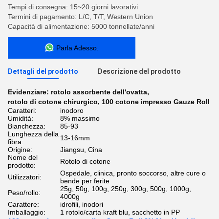
Tempi di consegna: 15~20 giorni lavorativi
Termini di pagamento: L/C, T/T, Western Union
Capacità di alimentazione: 5000 tonnellate/anni
Parla Adesso.
Dettagli del prodotto
Descrizione del prodotto
Evidenziare:
rotolo assorbente dell'ovatta
,
rotolo di cotone chirurgico
,
100 cotone impresso Gauze Roll
Caratteri:
inodoro
Umidità:
8% massimo
Bianchezza:
85-93
Lunghezza della
13-16mm
fibra:
Origine:
Jiangsu, Cina
Nome del
Rotolo di cotone
prodotto:
Ospedale, clinica, pronto soccorso, altre cure o
Utilizzatori:
bende per ferite
25g, 50g, 100g, 250g, 300g, 500g, 1000g,
Peso/rollo:
4000g
Carattere:
idrofili, inodori
Imballaggio:
1 rotolo/carta kraft blu, sacchetto in PP