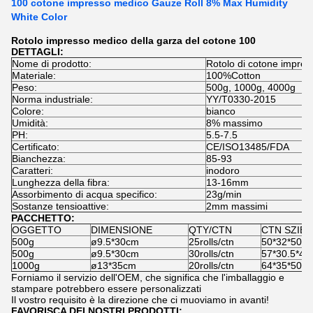
100 cotone impresso medico Gauze Roll 8% Max Humidity
White Color
Rotolo impresso medico della garza del cotone 100
DETTAGLI:
Nome di prodotto:
Rotolo di cotone impres
Materiale:
100%Cotton
Peso:
500g, 1000g, 4000g
Norma industriale:
YY/T0330-2015
Colore:
bianco
Umidità:
8% massimo
PH:
5.5-7.5
Certificato:
CE/ISO13485/FDA
Bianchezza:
85-93
Caratteri:
inodoro
Lunghezza della fibra:
13-16mm
Assorbimento di acqua specifico:
23g/min
Sostanze tensioattive:
2mm massimi
PACCHETTO:
OGGETTO
DIMENSIONE
QTY/CTN
CTN SZIE
500g
ø9.5*30cm
25rolls/ctn
50*32*50c
500g
ø9.5*30cm
30rolls/ctn
57*30.5*4
1000g
ø13*35cm
20rolls/ctn
64*35*50c
Forniamo il servizio dell'OEM, che significa che l'imballaggio e
stampare potrebbero essere personalizzati
Il vostro requisito è la direzione che ci muoviamo in avanti!
FAVORISCA DEI NOSTRI PRODOTTI: