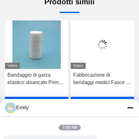
Prodotti simili
Video
Video
Bandaggio di garza
Fabbricazione di
elastico sbiancato Primo
bendaggi medici Fasce a
soccorso Bandaggio PBT
rotolo di 7,5 cm Fasce di
sterile
cotone sterile Fasce a
Parla Adesso.
Parla Adesso.
rotolo di 5 cm
Emily
7:05 AM