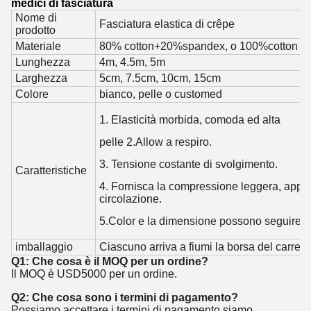
medici di fasciatura
Nome di
Fasciatura elastica di crêpe
prodotto
Materiale
80% cotton+20%spandex, o 100%cotton
Lunghezza
4m, 4.5m, 5m
Larghezza
5cm, 7.5cm, 10cm, 15cm
Colore
bianco, pelle o customed
1. Elasticità morbida, comoda ed alta
pelle 2.Allow a respiro.
3. Tensione costante di svolgimento.
Caratteristiche
4. Fornisca la compressione leggera, applich
circolazione.
5.Color e la dimensione possono seguire la 
imballaggio
Ciascuno arriva a fiumi la borsa del carrello
Q1: Che cosa è il MOQ per un ordine?
Il MOQ è USD5000 per un ordine.
Q2: Che cosa sono i termini di pagamento?
Possiamo accettare i termini di pagamento siamo