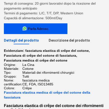
Tempi di consegna: 20 giorni lavorativi dopo la ricezione del
pagamento anticipato
Termini di pagamento: L/C, T/T, D/P, Western Union
Capacità di alimentazione: 500mt/Day
Parla Adesso.
Dettagli del prodotto
Descrizione del prodotto
Evidenziare:
fasciatura elastica di crêpe del cotone
,
Fasciatura di crêpe del cotone di fasciatura
,
Fasciatura medica di crêpe del cotone
Origine:
La Cina
Materiale:
Cotone
Tipo:
Materiali dei rifornimenti chirurgici
Gruppo:
Tutti
Nome:
fasciatura medica
certification:
CE, FDA, ISO13485
Colore:
Crêpe
Fasciatura elastica medica di crêpe del cotone della
fasciatura
Fasciatura elastica di crêpe del cotone dei rifornimenti