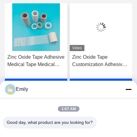
Video
Zinc Oxide Tape Adhesive
Zinc Oxide Tape
Medical Tape Medical
Customization Adhesive
Plaster Breathable Plaster
Surgical Tape Class I
The Perfect Solution for
Instrument Classification
Parla Adesso.
Parla Adesso.
Construction Projects
Not Waterproof
Emily
1:07 AM
Good day, what product are you looking for?
Lianyungang Baishun Medical Treatment