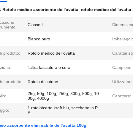
e:
Rotolo medico assorbente dell'ovatta
,
rotolo medico dell'ovatta
icazione
Classe I
Dimension
trumento:
Bianco puro
Imballaggi
i prodotto:
Rotolo medico dell'ovatta
Caratterist
zione:
l'altra fasciatura o cura
Campione:
el prodotto:
Rotolo di cotone
Utilizzatori:
25g, 50g, 100g, 250g, 300g, 500g, 10
llo:
Carattere:
00g, 4000g
1 rotolo/carta kraft blu, sacchetto in P
ggio:
P
co assorbente eliminabile dell'ovatta 100g