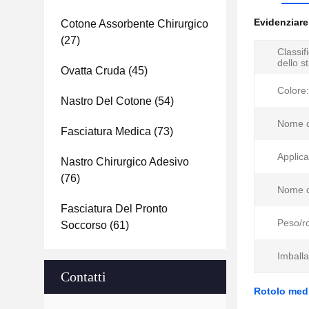
Evidenziar
Cotone Assorbente Chirurgico
(27)
Classif
dello s
Ovatta Cruda
(45)
Colore:
Nastro Del Cotone
(54)
Nome d
Fasciatura Medica
(73)
Applica
Nastro Chirurgico Adesivo
(76)
Nome d
Fasciatura Del Pronto
Peso/ro
Soccorso
(61)
Imballa
Contatti
Rotolo medi