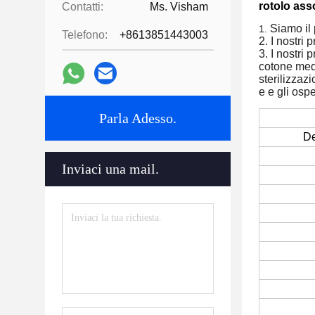
rotolo ass
Contatti:
Ms. Visham
Siamo il 
1.
Telefono:
+8613851443003
2. I nostri 
3. I nostri
cotone medi
sterilizzaz
e e gli ospe
Parla Adesso.
De
Inviaci una mail.