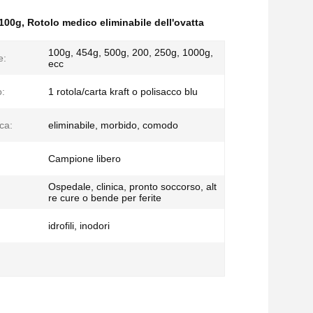
 100g
,
Rotolo medico eliminabile dell'ovatta
100g, 454g, 500g, 200, 250g, 1000g,
e:
ecc
o:
1 rotola/carta kraft o polisacco blu
ica:
eliminabile, morbido, comodo
Campione libero
Ospedale, clinica, pronto soccorso, alt
re cure o bende per ferite
idrofili, inodori