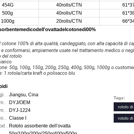
454G
40rolls/CTN
61*3
500g
40rolls/CTN
61*3
1000g
20rolls/CTN
66*3
sorbentemedicodell'ovattadelcotonedi00%
l cotone 100% di alta qualità, candeggiato, con alta capacità di 
 e conformarsi, ampiamente usate nel trattamento medico o negli
o del rotolo
bianco
one: 50g, 100g, 150g, 200g, 250g, 400g, 500g, 1000g o custome
e: 1 rotola/carta kraft o polisacco blu
pidi
Jiangsu, Cina
Luogo d'origine:
Tags:
DYJ/OEM
Marca commerciale:
rotolo d
DYJ-1224
Number di modello:
Classe I
rotolo d
Classificazione dello strumento:
Rotolo assorbente dell'ovatta
Nome di prodotto:
50g/100g/200g/250g/400g/500g