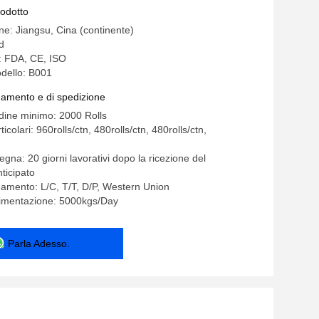
rodotto
ne: Jiangsu, Cina (continente)
d
e: FDA, CE, ISO
dello: B001
gamento e di spedizione
rdine minimo: 2000 Rolls
icolari: 960rolls/ctn, 480rolls/ctn, 480rolls/ctn,
gna: 20 giorni lavorativi dopo la ricezione del
ticipato
gamento: L/C, T/T, D/P, Western Union
limentazione: 5000kgs/Day
Parla Adesso.