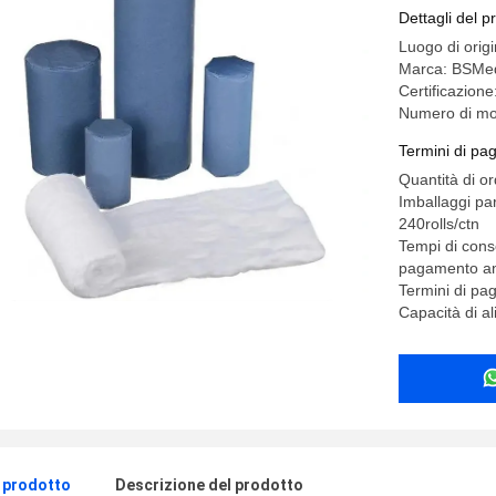
Dettagli del p
Luogo di origi
Marca: BSMe
Certificazion
Numero di mo
Termini di pa
Quantità di o
Imballaggi part
240rolls/ctn
Tempi di conse
pagamento an
Termini di pa
Capacità di a
l prodotto
Descrizione del prodotto