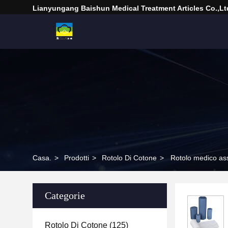
Lianyungang Baishun Medical Treatment Articles Co.,Lt
Casa.
>
Prodotti
>
Rotolo Di Cotone
>
Rotolo medico ass
Categorie
Rotolo Di Cotone
(125)