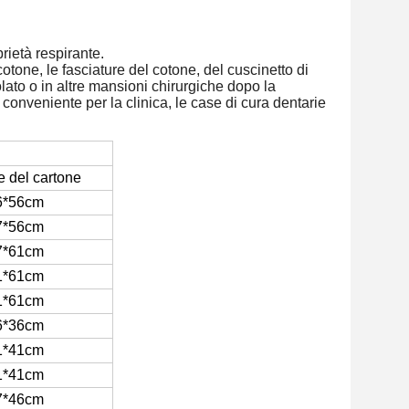
prietà respirante.
cotone, le fasciature del cotone, del cuscinetto di
lato o in altre mansioni chirurgiche dopo la
 conveniente per la clinica, le case di cura dentarie
 del cartone
6*56cm
7*56cm
7*61cm
1*61cm
1*61cm
6*36cm
1*41cm
1*41cm
7*46cm