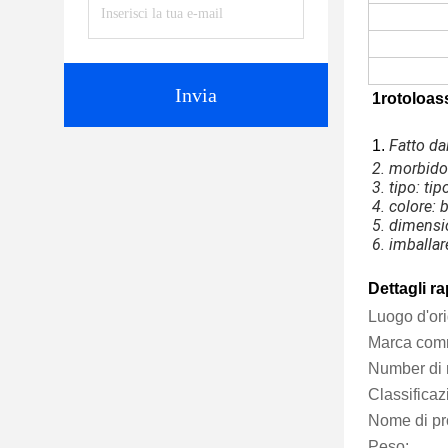
Invia
1
rotoloas
Fatto da
1.
2. morbido
3. tipo: tip
4. colore: 
5. dimensi
6. imballar
Dettagli ra
Peso: