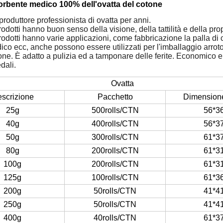
orbente medico 100% dell'ovatta del cotone
produttore professionista di ovatta per anni.
prodotti hanno buon senso della visione, della tattilità e della pro
 prodotti hanno varie applicazioni, come fabbricazione la palla di 
co ecc, anche possono essere utilizzati per l'imballaggio arroto
ione. È adatto a pulizia ed a tamponare delle ferite. Economico e
dali.
Ovatta
scrizione
Pacchetto
Dimensione
25g
500rolls/CTN
56*3
40g
400rolls/CTN
56*3
50g
300rolls/CTN
61*3
80g
200rolls/CTN
61*3
100g
200rolls/CTN
61*3
125g
100rolls/CTN
61*3
200g
50rolls/CTN
41*4
250g
50rolls/CTN
41*4
400g
40rolls/CTN
61*3