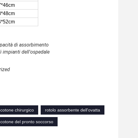
7*46cm
8*48cm
4*52cm
capacità di assorbimento
 impianti dell'ospedale
rized
i cotone chirurgico
rotolo assorbente dell'ovatta
i cotone del pronto soccorso