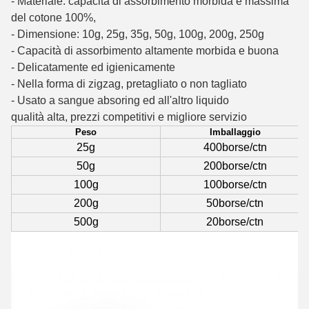
- Materiale: capacità di assorbimento morbida e massima
del cotone 100%,
- Dimensione: 10g, 25g, 35g, 50g, 100g, 200g, 250g
- Capacità di assorbimento altamente morbida e buona
- Delicatamente ed igienicamente
- Nella forma di zigzag, pretagliato o non tagliato
- Usato a sangue absoring ed all'altro liquido
qualità alta, prezzi competitivi e migliore servizio
Peso
Imballaggio
25g
400borse/ctn
50g
200borse/ctn
100g
100borse/ctn
200g
50borse/ctn
500g
20borse/ctn