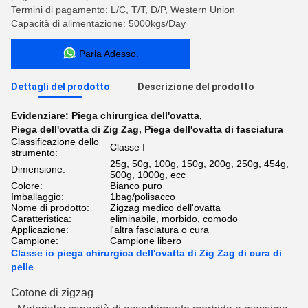
Termini di pagamento: L/C, T/T, D/P, Western Union
Capacità di alimentazione: 5000kgs/Day
Parla Adesso.
Dettagli del prodotto
Descrizione del prodotto
Evidenziare:
Piega chirurgica dell'ovatta
,
Piega dell'ovatta di Zig Zag
,
Piega dell'ovatta di fasciatura
Classificazione dello
Classe I
strumento:
25g, 50g, 100g, 150g, 200g, 250g, 454g,
Dimensione:
500g, 1000g, ecc
Colore:
Bianco puro
Imballaggio:
1bag/polisacco
Nome di prodotto:
Zigzag medico dell'ovatta
Caratteristica:
eliminabile, morbido, comodo
Applicazione:
l'altra fasciatura o cura
Campione:
Campione libero
Classe io piega chirurgica dell'ovatta di Zig Zag di cura di
pelle
Cotone di zigzag