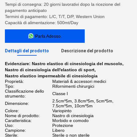
Tempi di consegna: 20 giorni lavorativi dopo la ricezione del
pagamento anticipato
Termini di pagamento: L/C, T/T, D/P, Western Union
Capacità di alimentazione: 500mt/Day
Parla Adesso.
Dettagli del prodotto
Descrizione del prodotto
Evidenziare:
Nastro elastico di cinesiologia del muscolo
,
Nastro di cinesiologia dell'elastico di sport
,
Nastro elastico impermeabile di cinesiologia
Proprietà:
Materiali & accessori medici
Tipo:
Rifornimenti chirurgici
Classificazione dello
Classe I
strumento:
2.5cm*5m, 3.8cm*5m, 5cm*5m,
Dimensione:
7.5cm*5m, 10cm*5m
Colore:
Variopinto
Nome di prodotto:
Nastro di cinesiologia
Caratteristica:
Morbido e comodo
Uso:
Protezione
Campione:
Libero
Sterile:
Sterile o non sterile