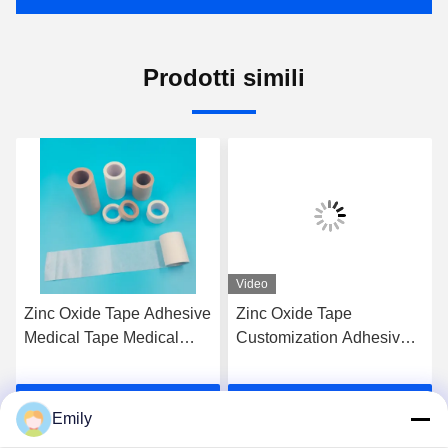
Prodotti simili
Video
Zinc Oxide Tape Adhesive
Zinc Oxide Tape
Medical Tape Medical
Customization Adhesive
Plaster Breathable Plaster
Surgical Tape Class I
The Perfect Solution for
Instrument Classification
Parla Adesso.
Parla Adesso.
Construction Projects
Not Waterproof
Emily