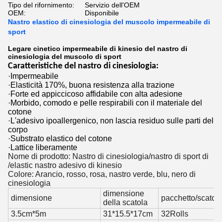
Tipo del rifornimento:
Servizio dell'OEM
OEM:
Disponibile
Nastro elastico di cinesiologia del muscolo impermeabile di
sport
Legare cinetico impermeabile di kinesio del nastro di
cinesiologia del muscolo di sport
Caratteristiche del nastro di cinesiologia:
·
Impermeabile
·Elasticità 170%, buona resistenza alla trazione
·Forte ed appiccicoso affidabile con alta adesione
·Morbido, comodo e pelle respirabili con il materiale del
cotone
·L'adesivo ipoallergenico, non lascia residuo sulle parti del
corpo
·Substrato elastico del cotone
·Lattice liberamente
Nome di prodotto: Nastro di cinesiologia/nastro di sport di
/elastic nastro adesivo di kinesio
Colore: Arancio, rosso, rosa, nastro verde, blu, nero di
cinesiologia
dimensione
dimensione
pacchetto/scatol
della scatola
3.5cm*5m
31*15.5*17cm
32Rolls