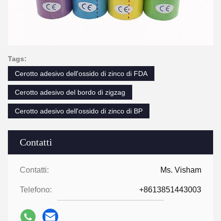
Tags:
Cerotto adesivo dell'ossido di zinco di FDA
Cerotto adesivo del bordo di zigzag
Cerotto adesivo dell'ossido di zinco di BP
Contatti
Contatti:
Ms. Visham
Telefono:
+8613851443003