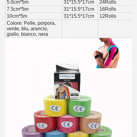
5.0cm*5m
31*15.5*17cm
24Rolls
7.5cm*5m
31*15.5*17cm
16Rolls
10cm*5m
31*15.5*17cm
12Rolls
Colore: Pelle, porpora,
verde, blu, arancio,
giallo, bianco, nera