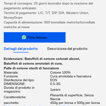
Tempi di consegna: 20 giorni lavorativi dopo la ricezione del
pagamento anticipato
Termini di pagamento: L/C, T/T, D/P, D/A, Western Union,
MoneyGram
Capacità di alimentazione: 800 tonnellate metriche/tonnellate
metriche al mese
Parla Adesso.
Dettagli del prodotto
Descrizione del prodotto
Evidenziare:
Batuffoli di cotone colorati alcool
,
Batuffoli di cotone arrotolati di cura
,
Palle di cotone sterili di fasciatura
Materiale:
Cotone 100%
Funzione:
Cura arrotolata e fasciatura
Disinfezione del tipo:
EOS
DIMENSIONE:
0.5-3G
Durata di prodotto in
1years
magazzino:
Planarità di superficie; Senza
Caratteristiche:
filaccia
pacchetto:
450g per borsa o 500g per borsa