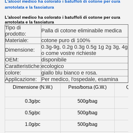
L'alcool medico ha colorato i batuffoli di cotone per cura
arrotolata e la fasciatura
L'alcool medico ha colorato i batuffoli di cotone per cura
arrotolata e la fasciatura
Tipo di
Palla di cotone eliminabile medica
prodotto:
Materiale:
cotone puro di 100%
0.3g-9g, 0.2g 0.3g 0.5g 1g 2g 3g, 4g
Dimensione:
o come vostre richieste
OEM:
disponibile
Caratteristiche:
ecologico
colore:
giallo blu bianco e rosa.
Applicazione:
Per medico, l'ospedale, esamina
Dimensione (N.W.)
Peso/borsa (G.W.)
Qua
0.3g/pc
500g/bag
0.5g/pc
500g/bag
1.0g/pc
500g/bag