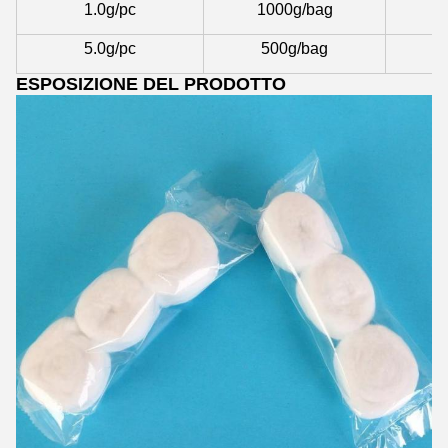
1.0g/pc
1000g/bag
5.0g/pc
500g/bag
ESPOSIZIONE DEL PRODOTTO