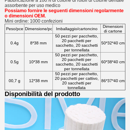
Fabbricazione a 100% di cotone di rotoli di cotone dentale
assorbente per uso medico
Possiamo fornire le seguenti dimensioni regolarmente
o dimensioni OEM.
Mini ordine: 1000 confezioni
Dimensioni
Peso/pce
Dimensione/pc
Imballaggio/cartoncino
di cartone
50 pezzi per pacchetto,
20 pacchetti per
0.4g
8*38 mm
50*32*40 cm
sacchetto, 20 sacchetti
per tonnellata
50 pezzi per pacchetto,
20 pacchetti per
0.5g
10*38 mm
60*38*40 cm
sacchetto, 20 sacchetti
per tonnellata
50 pezzi per pacchetto,
20 pacchetti per cattivo,
00,7 g
12*38 mm
86*37*40 cm
20 sacchetti per
tonnellata
Disponibilità del prodotto