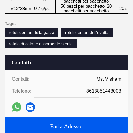
pacchetti per sacchetto
50 pezzi per pacchetto, 20
ø12*38mm-0,7 g/pc
20 sacc
pacchetti per sacchetto
Tags:
rotoli dentari della garza
rotoli dentari dell'ovatta
rotolo di cotone assorbente sterile
Contatti
Contatti:
Ms. Visham
Telefono:
+8613851443003
Parla Adesso.