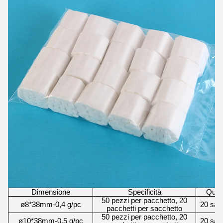
Dimensione
Specificità
Quant
50 pezzi per pacchetto, 20
ø8*38mm-0,4 g/pc
20 sacc
pacchetti per sacchetto
50 pezzi per pacchetto, 20
ø10*38mm-0,5 g/pc
20 sacc