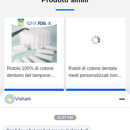
Rotolo 100% di cotone
Rotoli di cotone dentale
dentario del tampone
medi personalizzati non
medico assorbente
sterili Altamente
eliminabile del cotone
assorbenti Rotoli di garza
Parla Adesso.
Parla Adesso.
dentale in cotone premium
Visham
Rotoli di lana di cotone
assorbente Pratiche
cliniche orali 10*38mm
11:07 AM
Buona salute Rotoli di