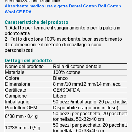
Personalizzazione:
Disponibile
Absorbente medico usa e getta Dental Cotton Roll Cotton
Wool CE FDA
Caratteristiche del prodotto
1. Adatto per fermare il sanguinamento o per la pulizia in
odontoiatria
2- Fatto di cotone 100% assorbente, buon assorbimento
3.
Le dimensioni e il metodo di imballaggio sono
personalizzati
Dettagli del prodotto
Nome del prodotto
Rolla di cotone dentale
Materiale
100% cotone
Colore
Bianco
Dimensione
8 mm/10 mm/12 mm/14 mm, ecc.
Certificato
CE/ISO/FDA
Campione
Libero
Imballaggio
50 pezzi/imballaggio, 20 pacchetti/sac
Produttori OEM
Disponibile (cargo non incluso)
50 pezzi per pacchetto, 20 pacchetti p
8*38 mm - 0,4 g
tonnellata, 50x32x40 cm
50 pezzi per pacchetto, 20 pacchetti p
10*38 mm - 0,5 g
tonnellata, 60x38x40 cm