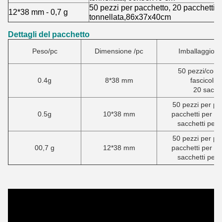
50 pezzi per pacchetto, 20 pacchetti p
12*38 mm - 0,7 g
tonnellata,
86x37x40cm
Dettagli del pacchetto
Peso/pc
Dimensione /pc
Imballaggio/c
50 pezzi/conf
0.4g
8*38 mm
fascicoli/
20 sacche
50 pezzi per pa
0.5g
10*38 mm
pacchetti per sa
sacchetti per 
50 pezzi per pa
00,7 g
12*38 mm
pacchetti per sa
sacchetti per 