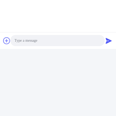
Su di noi
Photo
Video Call
Audio Call