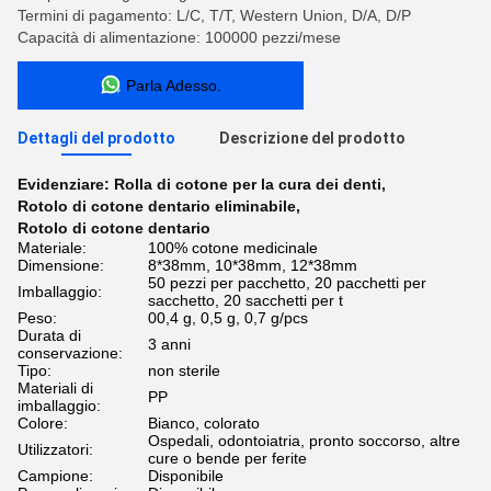
Termini di pagamento: L/C, T/T, Western Union, D/A, D/P
Capacità di alimentazione: 100000 pezzi/mese
Parla Adesso.
Dettagli del prodotto
Descrizione del prodotto
Evidenziare:
Rolla di cotone per la cura dei denti
,
Rotolo di cotone dentario eliminabile
,
Rotolo di cotone dentario
Materiale:
100% cotone medicinale
Dimensione:
8*38mm, 10*38mm, 12*38mm
50 pezzi per pacchetto, 20 pacchetti per
Imballaggio:
sacchetto, 20 sacchetti per t
Peso:
00,4 g, 0,5 g, 0,7 g/pcs
Durata di
3 anni
conservazione:
Tipo:
non sterile
Materiali di
PP
imballaggio:
Colore:
Bianco, colorato
Ospedali, odontoiatria, pronto soccorso, altre
Utilizzatori:
cure o bende per ferite
Campione:
Disponibile