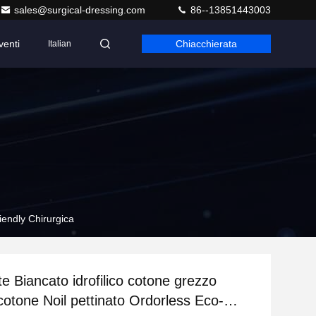
sales@surgical-dressing.com
86--13851443003
venti
Chiacchierata
Italian
iendly Chirurgica
e Biancato idrofilico cotone grezzo
cotone Noil pettinato Ordorless Eco-