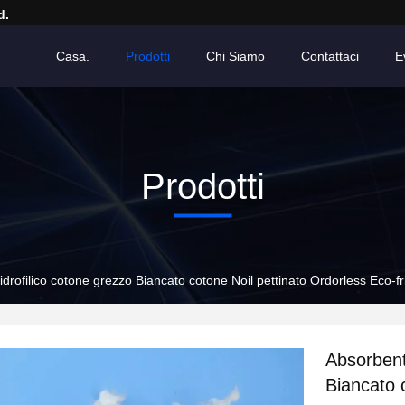
d.
Casa.
Prodotti
Chi Siamo
Contattaci
E
Prodotti
drofilico cotone grezzo Biancato cotone Noil pettinato Ordorless Eco-fr
Absorbent
Biancato 