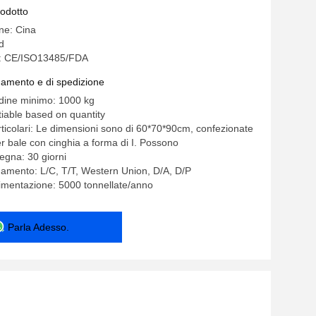
hirurgica
rodotto
ine: Cina
d
ne: CE/ISO13485/FDA
gamento e di spedizione
rdine minimo: 1000 kg
iable based on quantity
rticolari: Le dimensioni sono di 60*70*90cm, confezionate
r bale con cinghia a forma di I. Possono
egna: 30 giorni
gamento: L/C, T/T, Western Union, D/A, D/P
limentazione: 5000 tonnellate/anno
Parla Adesso.