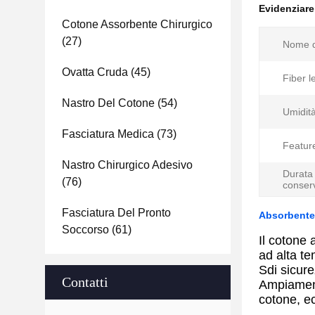
Evidenziar
Cotone Assorbente Chirurgico
(27)
Nome d
Ovatta Cruda
(45)
Fiber l
Nastro Del Cotone
(54)
Umidità
Fasciatura Medica
(73)
Featur
Nastro Chirurgico Adesivo
Durata 
(76)
conser
Fasciatura Del Pronto
Absorbente 
Soccorso
(61)
Il cotone
ad alta t
S
di sicur
Contatti
Ampiamente
cotone, e