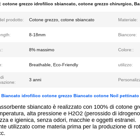
e:
cotone grezzo idrofilico sbiancato
,
cotone grezzo chirurgico
,
Ba
el prodotto:
Cotone grezzo, cotone sbiancato
Materiale:
ength:
8-18mm
Biancore:
::
8% massimo
Colore::
e:
Breathable, Eco-Friendly
utilizzo:
di
3 anni
Personaliz
vazione:
Biancato idrofilico cotone grezzo Biancato cotone Noil pettinato
 assorbente sbiancato è realizzato con 100% di cotone 
emperatura, alta pressione e H2O2 (perossido di idrogeno
ezza e igienica, senza odori, macchie e oggetti estranei.
 utilizzato come materia prima per la produzione di roto
cc.