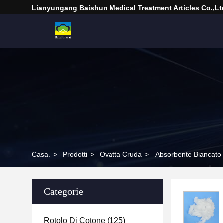
Lianyungang Baishun Medical Treatment Articles Co.,Lt
Casa.
>
Prodotti
>
Ovatta Cruda
>
Absorbente Biancato i
Categorie
Rotolo Di Cotone
(125)