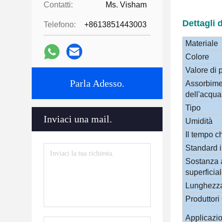
Contatti:
Ms. Visham
Dettagli 
Telefono:
+8613851443003
Materiale
Colore
Valore di 
Parla Adesso.
Assorbime
dell'acqua
Tipo
Inviaci una mail.
Umidità
Il tempo 
Standard i
Sostanza a
superficia
Lunghezza 
Produttor
Applicazi