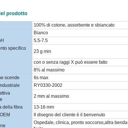
del prodotto
100% di cotone, assorbente e sbiancato
Bianco
pH
5.5-7.5
nto specifico
23 g min
con o senza raggi X può essere fatto
8% al massimo
che scende
6s max
ndustriale
RY0330-2002
ttiva
2 mm al massimo
le
della fibra
13-16 mm
i OEM
Il disegno del cliente è il benvenuto
Ospedale, clinica, pronto soccorso,altra benda
one