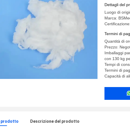
friendly C
Dettagli del p
Luogo di orig
Marca: BSMe
Certificazio
Termini di pa
Quantità di o
Prezzo: Negot
Imballaggi pa
con 130 kg pe
Tempi di cons
Termini di pa
Capacità di a
l prodotto
Descrizione del prodotto