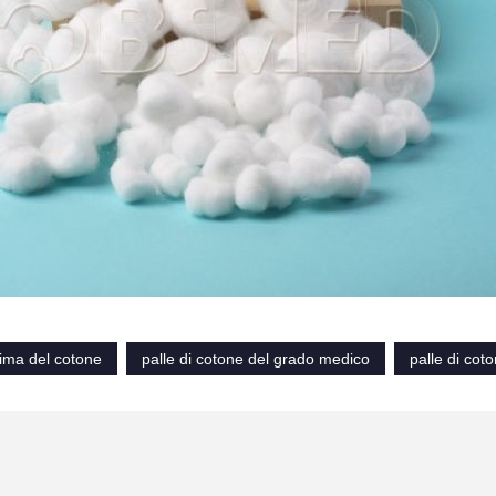
ima del cotone
palle di cotone del grado medico
palle di cot