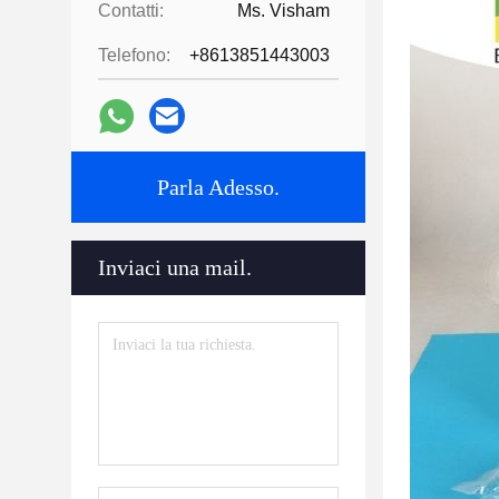
Contatti:
Ms. Visham
Telefono:
+8613851443003
Parla Adesso.
Inviaci una mail.