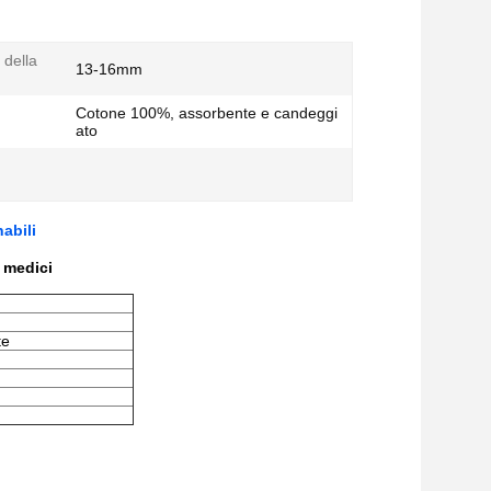
della
13-16mm
Cotone 100%, assorbente e candeggi
ato
abili
i medici
te