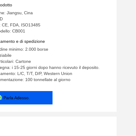
rodotto
ine: Jiangsu, Cina
ED
e: CE, FDA, ISO13485
dello: CB001
gamento e di spedizione
rdine minimo: 2.000 borse
iabile
ticolari: Cartone
egna: i 15-25 giorni dopo hanno ricevuto il deposito.
gamento: L/C, T/T, D/P, Western Union
imentazione: 100 tonnellate al giorno
Parla Adesso.