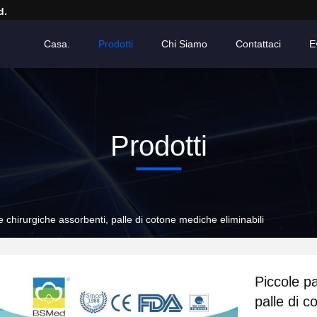
d.
Casa.
Prodotti
Chi Siamo
Contattaci
E
Prodotti
e chirurgiche assorbenti, palle di cotone mediche eliminabili
Piccole pa
palle di c