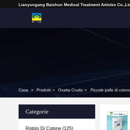
Lianyungang Baishun Medical Treatment Articles Co.,Lt
Casa.
>
Prodotti
>
Ovatta Cruda
>
Piccole palle di coton
Categorie
Rotolo Di Cotone
(125)