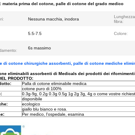
e:
materia prima del cotone
,
palle di cotone del grado medico
Lunghezza 
ri:
Nessuna macchia, inodora
fibra:
5.5-7.5
Colore:
6s massimo
ndamento:
le di cotone chirurgiche assorbenti, palle di cotone mediche elimin
one eliminabili assorbenti di Medicals dei prodotti dei riforniment
DEL PRODOTTO:
dotto:
Palla di cotone eliminabile medica
cotone puro di 100%
:
0.3g-9g, 0.2g 0.3g 0.5g 1g 2g 3g, 4g o come vostre richies
disponibile
che:
ecologico
giallo blu bianco e rosa.
ne:
Per medico, l'ospedale, esamina