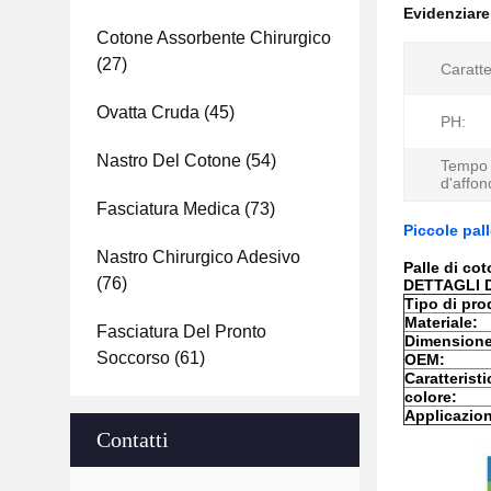
Evidenziar
Cotone Assorbente Chirurgico
(27)
Caratte
Ovatta Cruda
(45)
PH:
Nastro Del Cotone
(54)
Tempo
d'affo
Fasciatura Medica
(73)
Piccole pal
Nastro Chirurgico Adesivo
Palle di cot
(76)
DETTAGLI 
Tipo di pro
Materiale:
Fasciatura Del Pronto
Dimensione
Soccorso
(61)
OEM:
Caratteristi
colore:
Applicazio
Contatti