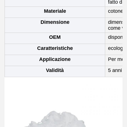
fatto da
Materiale
cotone 
Dimensione
dimensio
come vos
OEM
disponib
Caratteristiche
ecologi
Applicazione
Per medi
Validità
5 anni p