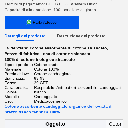
Termini di pagamento: L/C, T/T, D/P, Western Union
Capacità di alimentazione: 100 tonnellate al giorno
Parla Adesso.
Dettagli del prodotto
Descrizione del prodotto
Evidenziare:
cotone assorbente di cotone sbiancato
,
Prezzo di fabbrica Lana di cotone sbiancata
,
100% di cotone biologico sbiancato
Tipo di prodotto:
Cotone crudo
Materiale:
Cotone 100%
Parola chiave:
Cotone candeggiato
Bianchezza:
83-93
Forza:
29 GPT
Caratteristica:
Respirabile, Anti-batteri, sostenibile, candeggiati
Colore:
bianco
Modello:
Candeggiato
Uso:
Medico/cosmetico
Cotone assorbente candeggiato organico dell'ovatta di
prezzo franco fabbrica 100%
Oggetto
Cotone s